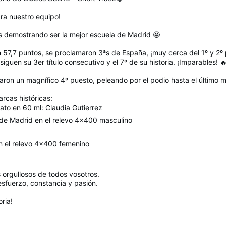
ra nuestro equipo!
 demostrando ser la mejor escuela de Madrid 🤩
 57,7 puntos, se proclamaron 3ªs de España, ¡muy cerca del 1º y 2º 
iguen su 3er título consecutivo y el 7º de su historia. ¡Imparables! 
ron un magnífico 4º puesto, peleando por el podio hasta el último met
cas históricas:
to en 60 ml: Claudia Gutierrez
de Madrid en el relevo 4×400 masculino
n el relevo 4×400 femenino
orgullosos de todos vosotros.
esfuerzo, constancia y pasión.
ria!