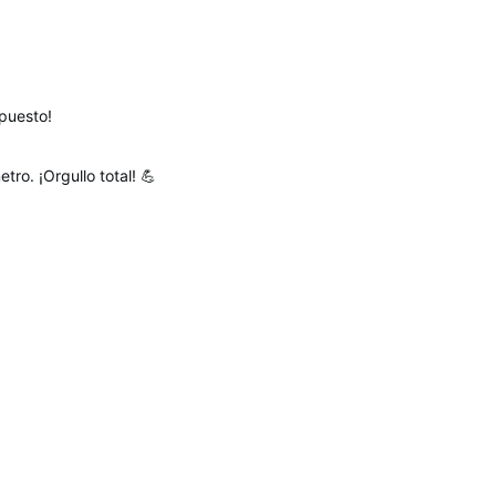
puesto!

ro. ¡Orgullo total! 💪