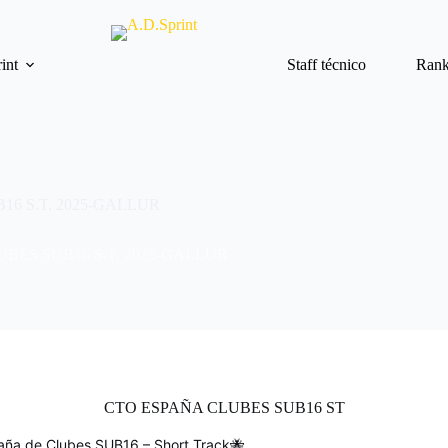
int
Staff técnico
Rank
6 S.T. 2025-GALLUR
ES SUB16 S.T. 2025-GALLUR
CTO ESPAÑA CLUBES SUB16 ST
ña de Clubes SUB16 – Short Track🐝