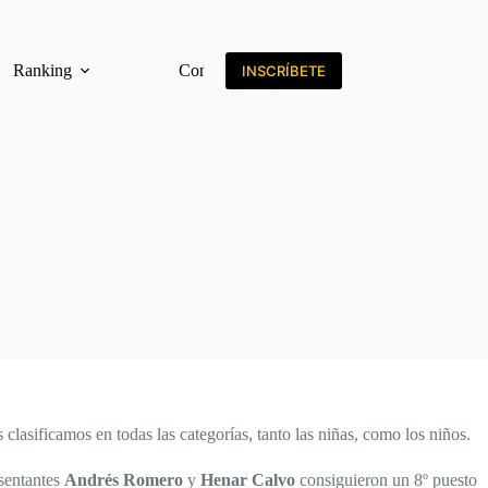
Ranking
Contacto
INSCRÍBETE
asificamos en todas las categorías, tanto las niñas, como los niños.
esentantes
Andrés Romero
y
Henar Calvo
consiguieron un 8º puesto