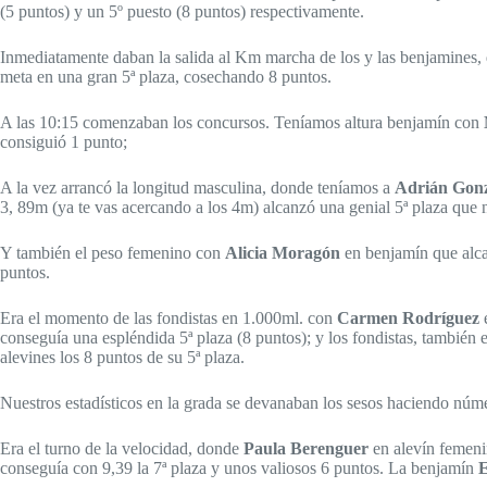
(5 puntos) y un 5º puesto (8 puntos) respectivamente.
Inmediatamente daban la salida al Km marcha de los y las benjamines,
meta en una gran 5ª plaza, cosechando 8 puntos.
A las 10:15 comenzaban los concursos. Teníamos altura benjamín con
consiguió 1 punto;
A la vez arrancó la longitud masculina, donde teníamos a
Adrián Gonz
3, 89m (ya te vas acercando a los 4m) alcanzó una genial 5ª plaza que 
Y también el peso femenino con
Alicia Moragón
en benjamín que alca
puntos.
Era el momento de las fondistas en 1.000ml. con
Carmen Rodríguez
e
conseguía una espléndida 5ª plaza (8 puntos); y los fondistas, tambié
alevines los 8 puntos de su 5ª plaza.
Nuestros estadísticos en la grada se devanaban los sesos haciendo núm
Era el turno de la velocidad, donde
Paula Berenguer
en alevín femeni
conseguía con 9,39 la 7ª plaza y unos valiosos 6 puntos. La benjamín