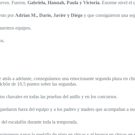
elevos. Fueron,
Gabriela, Hannah, Paula y Victoria.
Enorme nivel el 
esto por
Adrian M., Darío, Javier y Diego
y que consiguieron una se
uestros equipos.
os.
desde atrás a adelante, conseguíamos una emocionante segunda plaza en c
lchón de 10,5 puntos sobre las segundas.
s chavales en todas las pruebas del anillo y en los concursos.
 quedaron fuera del equipo y a los padres y madres que acompañan a nue
 del escalafón durante toda la temporada.
nsiguieron ganar la medalla de plata en chicas y el bronce en chicos e