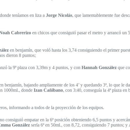
 donde teníamos en liza a
Jorge Nicolás
, que lamentablemente fue desc
Noah Cabrerizo
en chicos que consiguió pasar el metro y arrancó un 5
ález
en benjamín, que voló hasta los 3,74 consiguiendo el primer pues
nos dieron 8 puntos;
nzó la 9ª plaza con 3,39m y 4 puntos, y con
Hannah González
que con
n benjamín, bajando ampliamente de los 4’ y quedando 3ª, lo que le d
n en 1000ml., donde
Izan Cañibano
, con 3:40, conseguía la 4ª plaza en
eros, informando a todos de la proyección de los equipos.
no consiguió empatar en la 6ª posición obteniendo 6,5 puntos y acercá
Emma
González
sería 6ª en 50ml., con 8,72, consiguiendo 7 puntos; y