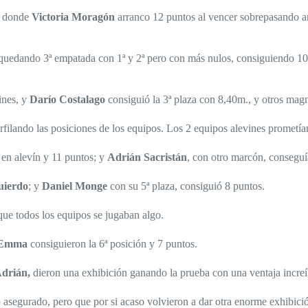
a, donde
Victoria Moragón
arranco 12 puntos al vencer sobrepasando 
quedando 3ª empatada con 1ª y 2ª pero con más nulos, consiguiendo 10
ines, y
Darío Costalago
consiguió la 3ª plaza con 8,40m., y otros magn
filando las posiciones de los equipos. Los 2 equipos alevines prometía
 en alevín y 11 puntos; y
Adrián Sacristán
, con otro marcón, conseguía
uierdo
; y
Daniel Monge
con su 5ª plaza, consiguió 8 puntos.
ue todos los equipos se jugaban algo.
y Emma
consiguieron la 6ª posición y 7 puntos.
Adrián,
dieron una exhibición ganando la prueba con una ventaja increí
o asegurado, pero que por si acaso volvieron a dar otra enorme exhibic