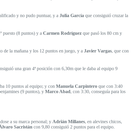
alificado y no pudo puntuar, y a
Julia García
que consiguió cruzar la
º puesto (8 puntos) y a
Carmen Rodríguez
que pasó los 80 cm y
to de la mañana y los 12 puntos en juego, y a
Javier Vargas
, que con
siguió una gran 4ª posición con 6,30m que le daba al equipo 9
aba 10 puntos al equipo; y con
Manuela Carpintero
que con 3:40
 benjamines (9 puntos), y
Marco Abad
, con 3:30, conseguía para los
ndose a su marca personal; y
Adrián Millanes
, en alevines chicos,
Álvaro Sacristán
con 9,80 consiguió 2 puntos para el equipo.