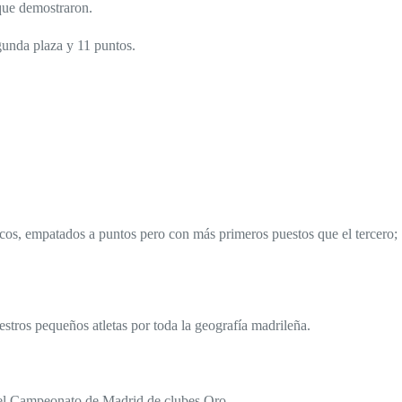
que demostraron.
gunda plaza y 11 puntos.
hicos, empatados a puntos pero con más primeros puestos que el tercero;
stros pequeños atletas por toda la geografía madrileña.
n el Campeonato de Madrid de clubes Oro.