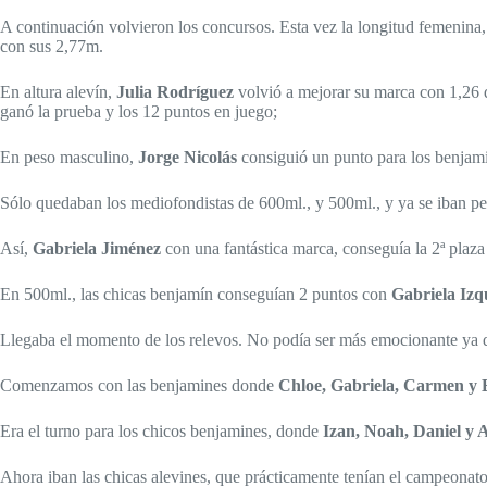
A continuación volvieron los concursos. Esta vez la longitud femenin
con sus 2,77m.
En altura alevín,
Julia Rodríguez
volvió a mejorar su marca con 1,26 
ganó la prueba y los 12 puntos en juego;
En peso masculino,
Jorge Nicolás
consiguió un punto para los benjam
Sólo quedaban los mediofondistas de 600ml., y 500ml., y ya se iban per
Así,
Gabriela Jiménez
con una fantástica marca, conseguía la 2ª plaza
En 500ml., las chicas benjamín conseguían 2 puntos con
Gabriela Izq
Llegaba el momento de los relevos. No podía ser más emocionante ya q
Comenzamos con las benjamines donde
Chloe, Gabriela, Carmen 
Era el turno para los chicos benjamines, donde
Izan, Noah, Daniel y 
Ahora iban las chicas alevines, que prácticamente tenían el campeonat