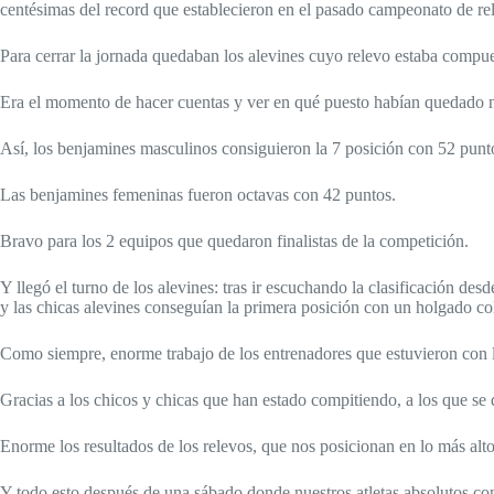
centésimas del record que establecieron en el pasado campeonato de r
Para cerrar la jornada quedaban los alevines cuyo relevo estaba compu
Era el momento de hacer cuentas y ver en qué puesto habían quedado n
Así, los benjamines masculinos consiguieron la 7 posición con 52 punt
Las benjamines femeninas fueron octavas con 42 puntos.
Bravo para los 2 equipos que quedaron finalistas de la competición.
Y llegó el turno de los alevines: tras ir escuchando la clasificación 
y las chicas alevines conseguían la primera posición con un holgado co
Como siempre, enorme trabajo de los entrenadores que estuvieron con lo
Gracias a los chicos y chicas que han estado compitiendo, a los que se
Enorme los resultados de los relevos, que nos posicionan en lo más alto
Y todo esto después de una sábado donde nuestros atletas absolutos co