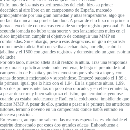
Rufo, uno de los más experimentados del club, hizo su primer
decathlon al aire libre en un campeonato de España, marcado
principalmente por una gran humedad y altas temperaturas, algo que
no facilita nunca una prueba tan dura. A pesar de ello hizo una primera
jornada excelente con marcas cerca de su mejor registro personal. En la
segunda jornada no hubo tanta suerte y tres lanzamientos nulos en el
disco impidieron cumplir el objetivo de conseguir una MMP en
combinadas. Sin embargo, pese a esas desgracias, un gran deportista
como nuestro atleta Rufo no se iba a echar atrás, por ello, acabó la
jabalina y el 1500 con grandes registros y demostrando un gran espíritu
de lucha.
Por otro lado, nuestro atleta Raúl realizo la altura. Tras una temporada
muy dura sin prácticamente poder entrenar, le llego el premio de ir al
campeonato de España y poder demostrar que volverá a tope y con
ganas de seguir mejorando y superándose. Empezó pasando el 1.89 a
la primera, igual que lo hizo con el 1.94. En la siguiente altura, 1.99,
hizo dos primeros intentos un poco descolocado, y en el tercer intento,
a pesar de ser muy buen salto,rozo el listón, que terminó cayéndose
cuando ya estaba prácticamente Raúl en la colchoneta, impidiendo que
hiciera MMP. A pesar de ello, gracias a pasar a la primera los anteriores
listones, terminó noveno en un campeonato donde había entrado en
doceava posición.
En resumen, aunque no salieron las marcas esperadas, es admirable el
espíritu demostrado por estos dos grandes atletas. Enhorabuena a