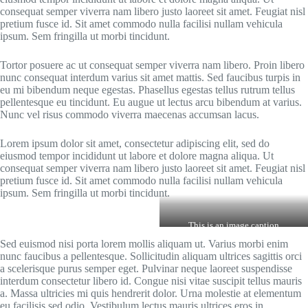
consequat semper viverra nam libero justo laoreet sit amet. Feugiat nisl
pretium fusce id. Sit amet commodo nulla facilisi nullam vehicula
ipsum. Sem fringilla ut morbi tincidunt.
Tortor posuere ac ut consequat semper viverra nam libero. Proin libero
nunc consequat interdum varius sit amet mattis. Sed faucibus turpis in
eu mi bibendum neque egestas. Phasellus egestas tellus rutrum tellus
pellentesque eu tincidunt. Eu augue ut lectus arcu bibendum at varius.
Nunc vel risus commodo viverra maecenas accumsan lacus.
Lorem ipsum dolor sit amet, consectetur adipiscing elit, sed do
eiusmod tempor incididunt ut labore et dolore magna aliqua. Ut
consequat semper viverra nam libero justo laoreet sit amet. Feugiat nisl
pretium fusce id. Sit amet commodo nulla facilisi nullam vehicula
ipsum. Sem fringilla ut morbi tincidunt.
This is an image caption
Sed euismod nisi porta lorem mollis aliquam ut. Varius morbi enim
nunc faucibus a pellentesque. Sollicitudin aliquam ultrices sagittis orci
a scelerisque purus semper eget. Pulvinar neque laoreet suspendisse
interdum consectetur libero id. Congue nisi vitae suscipit tellus mauris
a. Massa ultricies mi quis hendrerit dolor. Urna molestie at elementum
eu facilisis sed odio. Vestibulum lectus mauris ultrices eros in.