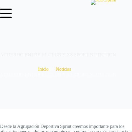
ACUERDO ENTRE EL CLUB Y XS SPORT NUTRITION
Inicio
Noticias
ACUERDO ENTRE EL CLUB Y XS SPORT NUTRITION
Desde la Agrupación Deportiva Sprint creemos importante para los
atletas jóvenes y adultos que empiezan a entrenar con más constancia y