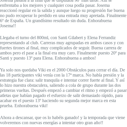
Josema pasaba a la final que se disputaba 90′ más tarde. Allí se
enfrentaba a los mejores y cualquier cosa podía pasar. Josema
reaccionó regular en la salida y aunque luego su progresión fue buena
no pudo recuperar lo perdido en una entrada muy apretada. Finalmente
6º de España. Un grandísimo resultado sin duda. Enhorabuena
Josema!!
Llegaba el turno del 800ml, con Santi Gilabert y Elena Ferrandiz
representando al club. Carreras muy agrupadas en ambos casos y con
fuertes tirones al final, muy complicados de seguir. Buena carrera de
ambos pero el pase a la final era muy caro. Finalmente puesto 20º para
Santi y puesto 13º para Elena. Enhorabuena a ambos!
Ya solo nos quedaba Viki en el 2000 Obstáculos para cerrar el día. De
las 18 participantes viki venía con la 17ª marca. No había presión y la
estrategia fue clara: salir tranquila e intentar correr fuerte al final. Y así
lo hizo nuestra obstaculera, saliendo a cola de grupo durante las dos
primeras vueltas. Después empezó a cambiar el ritmo y empezó a pasar
atletas que habían pagado el esfuerzo de salir demasiado rápido, para
acabar en el puesto 13º haciendo su segunda mejor marca en esta
prueba. Enhorabuena viki!
Ahora a descansar, que os lo habéis ganado! y la temporada que viene
volveremos con nuevas energías a intentar otro gran año!!