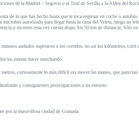
ciones de la Madrid – Segovia o al Trail de Sevilla a la Aldea del Rocí
cuenta de lo que has hecho hasta que te toca regresar en coche o autobús 
 un microbus autorizado para llegar hasta la cima del Veleta, luego un te
ncia y recorrer, esta vez cuesta abajo, los 50 km de distancia. Sólo en e
os minutos andados superaron a los corridos, no así los kilómetros, corr
dos los intente hacer marchando.
 metros, curiosamente lo más difícil era mover las manos, que parecían 
ultrafondo y consiguientes preocupaciones a mi entorno.
te por la maravillosa ciudad de Granada.